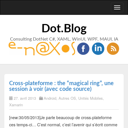
Toggl
naviga
Dot.Blog
Consulting DotNet C#, XAML, WinUI, WPF, MAUI, IA
Cross-plateforme : the “magical ring”, une
session à voir (avec code source)
27. avril 2013
Android
,
Autres OS
,
Unités Mobiles
,
Xamarin
[new:30/05/2013]Je parle beaucoup de cross-plateforme
ces temps-ci… C’est normal, c’est l’avenir qui s’écrit comme