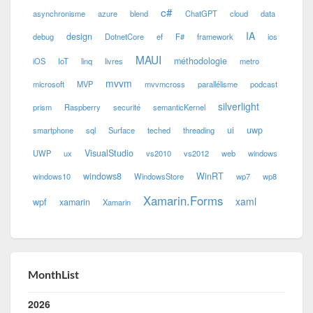
c#
asynchronisme
azure
blend
ChatGPT
cloud
data
IA
design
debug
DotnetCore
ef
F#
framework
ios
MAUI
méthodologie
iOS
IoT
linq
livres
metro
mvvm
microsoft
MVP
mvvmcross
parallélisme
podcast
silverlight
prism
Raspberry
securité
semanticKernel
ui
uwp
smartphone
sql
Surface
teched
threading
VisualStudio
UWP
ux
vs2010
vs2012
web
windows
windows8
WinRT
windows10
WindowsStore
wp7
wp8
Xamarin.Forms
xaml
wpf
xamarin
Xamarin
MonthList
2026