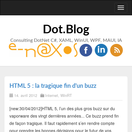
Toggl
naviga
Dot.Blog
Consulting DotNet C#, XAML, WinUI, WPF, MAUI, IA
HTML 5 : la tragique fin d’un buzz
14. avril 2012
Internet
,
WinRT
[new:30/04/2012]HTML 5, l’un des plus gros buzz sur du
vaporware des vingt dernières années... Ce buzz prend fin
de façon tragique. Il faut rapidement s’en rendre compte
pour prendre les bonnes décisions pour le futur de vos