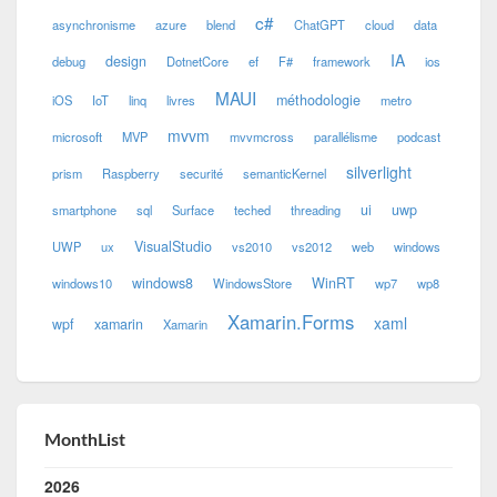
c#
asynchronisme
azure
blend
ChatGPT
cloud
data
IA
design
debug
DotnetCore
ef
F#
framework
ios
MAUI
méthodologie
iOS
IoT
linq
livres
metro
mvvm
microsoft
MVP
mvvmcross
parallélisme
podcast
silverlight
prism
Raspberry
securité
semanticKernel
ui
uwp
smartphone
sql
Surface
teched
threading
VisualStudio
UWP
ux
vs2010
vs2012
web
windows
windows8
WinRT
windows10
WindowsStore
wp7
wp8
Xamarin.Forms
xaml
wpf
xamarin
Xamarin
MonthList
2026