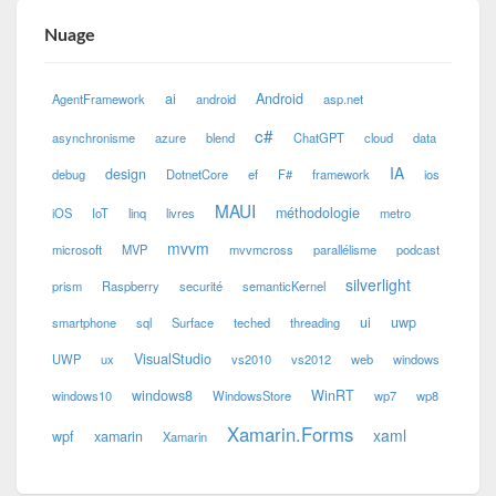
Nuage
ai
Android
AgentFramework
android
asp.net
c#
asynchronisme
azure
blend
ChatGPT
cloud
data
IA
design
debug
DotnetCore
ef
F#
framework
ios
MAUI
méthodologie
iOS
IoT
linq
livres
metro
mvvm
microsoft
MVP
mvvmcross
parallélisme
podcast
silverlight
prism
Raspberry
securité
semanticKernel
ui
uwp
smartphone
sql
Surface
teched
threading
VisualStudio
UWP
ux
vs2010
vs2012
web
windows
windows8
WinRT
windows10
WindowsStore
wp7
wp8
Xamarin.Forms
xaml
wpf
xamarin
Xamarin