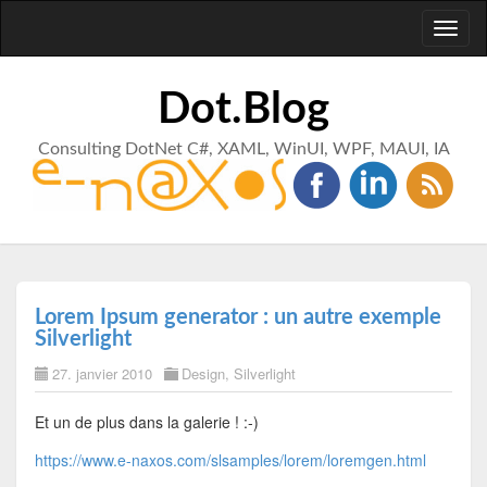
Toggl
naviga
Dot.Blog
Consulting DotNet C#, XAML, WinUI, WPF, MAUI, IA
Lorem Ipsum generator : un autre exemple
Silverlight
27. janvier 2010
Design
,
Silverlight
Et un de plus dans la galerie ! :-)
https://www.e-naxos.com/slsamples/lorem/loremgen.html