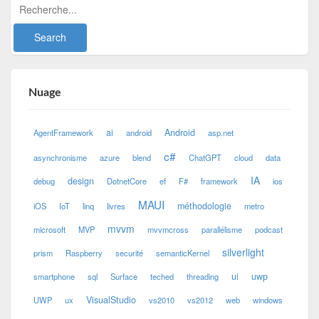
Nuage
ai
Android
AgentFramework
android
asp.net
c#
asynchronisme
azure
blend
ChatGPT
cloud
data
IA
design
debug
DotnetCore
ef
F#
framework
ios
MAUI
méthodologie
iOS
IoT
linq
livres
metro
mvvm
microsoft
MVP
mvvmcross
parallélisme
podcast
silverlight
prism
Raspberry
securité
semanticKernel
ui
uwp
smartphone
sql
Surface
teched
threading
VisualStudio
UWP
ux
vs2010
vs2012
web
windows