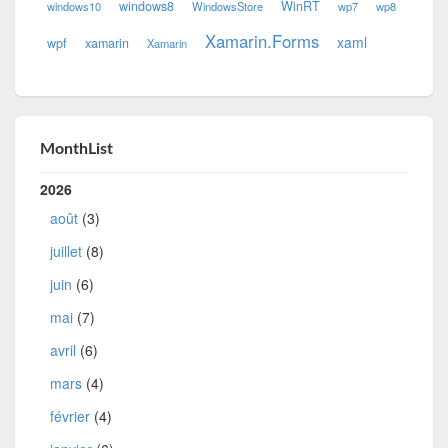
windows8
WinRT
windows10
WindowsStore
wp7
wp8
Xamarin.Forms
xaml
wpf
xamarin
Xamarin
MonthList
2026
août
(3)
juillet
(8)
juin
(6)
mai
(7)
avril
(6)
mars
(4)
février
(4)