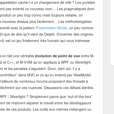
ppellation cache-t-il un changement de rôle
? Les puristes
uraient pas inventé un nouveau nom… Les pragmatiques dont
 produit un peu trop connu mais toujours valable, on
 nouveau dessus plus facilement… Les méthodologistes
arenté avec la pattern
Presentation-Model
, un peu comme
t que de dire qu’il vient de Delphi. S’inventer des origines
nt) est un jeu finalement très humain qui nous intéresse
 a en fait une véritable
évolution de point de vue
entre M-
2 et C++, et M-V-VM qu’on applique à WPF ou Silverlight.
t et les pensées s’aiguisent. Donc, bien sûr, il y a
 “contrôleur” dans MVC et ce qu’on entend par ViewModel
’ailleurs de nombreux forums proposent des threads à
 déchirent sur ces nuances. Dépassons ces débats stériles.
WPF / Silverlight ? Simplement parce que “out-of-the-box”
ent de vraiment séparer le travail entre les développeurs
ichée de ces produits. Les outils eux-mêmes mélangent un