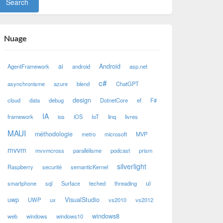
Nuage
ai
Android
AgentFramework
android
asp.net
c#
asynchronisme
azure
blend
ChatGPT
design
cloud
data
debug
DotnetCore
ef
F#
IA
framework
ios
iOS
IoT
linq
livres
MAUI
méthodologie
metro
microsoft
MVP
mvvm
mvvmcross
parallélisme
podcast
prism
silverlight
Raspberry
securité
semanticKernel
ui
smartphone
sql
Surface
teched
threading
uwp
VisualStudio
UWP
ux
vs2010
vs2012
windows8
web
windows
windows10