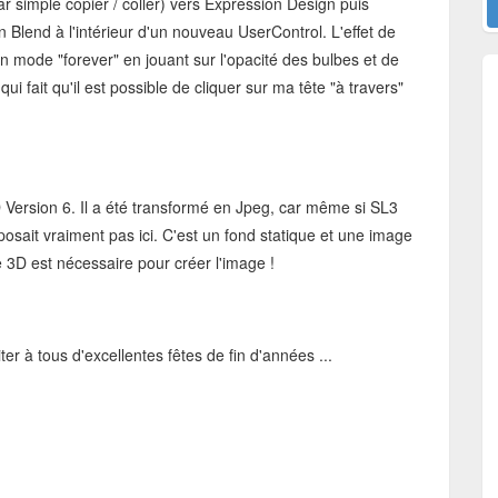
par simple copier / coller) vers Expression Design puis
Blend à l'intérieur d'un nouveau UserControl. L'effet de
en mode "forever" en jouant sur l'opacité des bulbes et de
qui fait qu'il est possible de cliquer sur ma tête "à travers"
 Version 6. Il a été transformé en Jpeg, car même si SL3
mposait vraiment pas ici. C'est un fond statique et une image
e 3D est nécessaire pour créer l'image !
er à tous d'excellentes fêtes de fin d'années ...