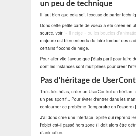
un peu de technique
Il faut bien que cela soit l'excuse de parler techn
Donc cette petite carte de voeux a été créée en ut
source, voir "
« Il neige » ou les boucles d’animation
majeure est bien entendu de faire tomber des ca
certains flocons de neige.
Pour aller vite j'avoue que j'étais parti pour faire
dont les instances sont multipliées pour créer l'eff
Pas d'héritage de UserCont
Trois fois hélas, créer un UserControl en héritant 
un peu sportif... Pour éviter d'entrer dans les 
contourner ce problème (temporaire on l'espère) j'a
J'ai donc créé une interface ISprite qui reprend l
l'objet est-il passé hors zone (il doit alors être d
d'animation.