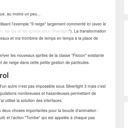
ique, au moins un peu...
ilisant l'exemple "Il neige" largement commenté ici (avec le
, les fps et les sprites sous Silverlight
"). La transformation
deaux et ma trombine de temps en temps à la place de
 deriver les nouveaux sprites de la classe "Flocon" existante
et de neige dans cette petite gestion de particules.
rol
d'un autre n'est pas impossible sous Silverlight 3 mais c'est
manipulations nombreuses et hasardeuses permettant de
i utilisé la solution des interfaces.
es deux choses importantes pour la boucle d'animation :
étruit) et l'action "Tombe" qui est appelée à chaque pas