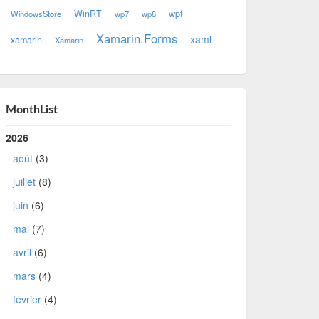
WinRT
wpf
WindowsStore
wp7
wp8
Xamarin.Forms
xaml
xamarin
Xamarin
MonthList
2026
août
(3)
juillet
(8)
juin
(6)
mai
(7)
avril
(6)
mars
(4)
février
(4)