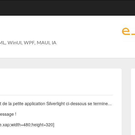
ML, WinUI, WPF, MAUI, IA
e la petite application Silverlight ci-dessous se termine...
message !
ge.xap;width=480;height=320]