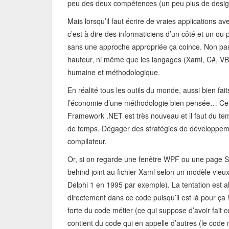
peu des deux compétences (un peu plus de desig
Mais lorsqu’il faut écrire de vraies applications a
c’est à dire des informaticiens d’un côté et un ou p
sans une approche appropriée ça coince. Non pas 
hauteur, ni même que les langages (Xaml, C#, VB) n
humaine et méthodologique.
En réalité tous les outils du monde, aussi bien fai
l’économie d’une méthodologie bien pensée… Ce q
Framework .NET est très nouveau et il faut du te
de temps. Dégager des stratégies de développeme
compilateur.
Or, si on regarde une fenêtre WPF ou une page Sil
behind joint au fichier Xaml selon un modèle vie
Delphi 1 en 1995 par exemple). La tentation est al
directement dans ce code puisqu’il est là pour ça ! 
forte du code métier (ce qui suppose d’avoir fait ce
contient du code qui en appelle d’autres (le code m