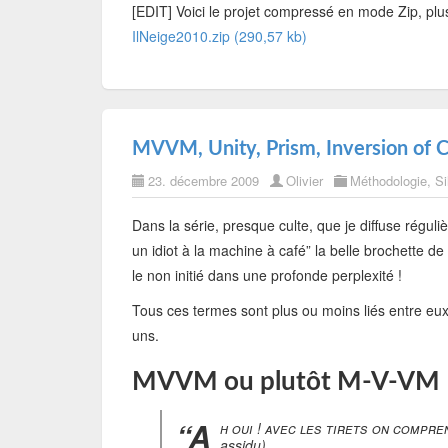
[EDIT] Voici le projet compressé en mode Zip, plus
IlNeige2010.zip (290,57 kb)
MVVM, Unity, Prism, Inversion of 
23. décembre 2009
Olivier
Méthodologie
,
Si
Dans la série, presque culte, que je diffuse régul
un idiot à la machine à café” la belle brochette d
le non initié dans une profonde perplexité !
Tous ces termes sont plus ou moins liés entre eux,
uns.
MVVM ou plutôt M-V-VM
“A
h oui ! avec les tirets on compre
assidu).