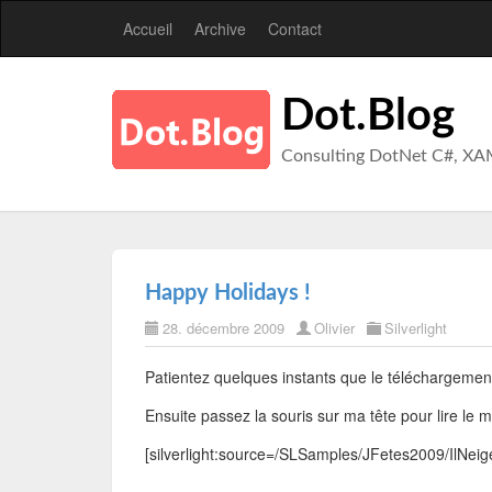
Accueil
Archive
Contact
Dot.Blog
Consulting DotNet C#, XA
Happy Holidays !
28. décembre 2009
Olivier
Silverlight
Patientez quelques instants que le téléchargement d
Ensuite passez la souris sur ma tête pour lire le 
[silverlight:source=/SLSamples/JFetes2009/IlNei