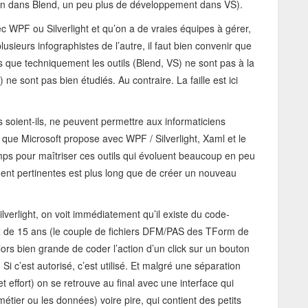
n dans Blend, un peu plus de développement dans VS).
vec WPF ou Silverlight et qu’on a de vraies équipes à gérer,
lusieurs infographistes de l’autre, il faut bien convenir que
que techniquement les outils (Blend, VS) ne sont pas à la
e sont pas bien étudiés. Au contraire. La faille est ici
ts soient-ils, ne peuvent permettre aux informaticiens
ue Microsoft propose avec WPF / Silverlight, Xaml et le
mps pour maîtriser ces outils qui évoluent beaucoup en peu
nt pertinentes est plus long que de créer un nouveau
verlight, on voit immédiatement qu’il existe du code-
ux de 15 ans (le couple de fichiers DFM/PAS des TForm de
ors bien grande de coder l’action d’un click sur un bouton
Si c’est autorisé, c’est utilisé. Et malgré une séparation
t effort) on se retrouve au final avec une interface qui
étier ou les données) voire pire, qui contient des petits