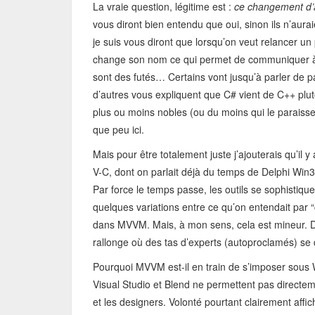
La vraie question, légitime est :
ce changement d’a
vous diront bien entendu que oui, sinon ils n’a
je suis vous diront que lorsqu’on veut relancer un
change son nom ce qui permet de communiquer à
sont des futés… Certains vont jusqu’à parler de p
d’autres vous expliquent que C# vient de C++ plutô
plus ou moins nobles (ou du moins qui le paraisse
que peu ici.
Mais pour être totalement juste j’ajouterais qu’il y
V-C, dont on parlait déjà du temps de Delphi Win3
Par force le temps passe, les outils se sophistiquen
quelques variations entre ce qu’on entendait par
dans MVVM. Mais, à mon sens, cela est mineur. D
rallonge où des tas d’experts (autoproclamés) se
Pourquoi MVVM est-il en train de s’imposer sous 
Visual Studio et Blend ne permettent pas directem
et les designers. Volonté pourtant clairement aff