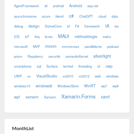
ai
Android
AgentFramework
android
asp.net
c#
asynchronisme
azure
blend
ChatGPT
cloud
data
IA
design
debug
DotnetCore
ef
F#
framework
ios
MAUI
méthodologie
iOS
IoT
linq
livres
metro
mvvm
microsoft
MVP
mvvmcross
parallélisme
podcast
silverlight
prism
Raspberry
securité
semanticKernel
ui
uwp
smartphone
sql
Surface
teched
threading
VisualStudio
UWP
ux
vs2010
vs2012
web
windows
windows8
WinRT
windows10
WindowsStore
wp7
wp8
Xamarin.Forms
xaml
wpf
xamarin
Xamarin
MonthList