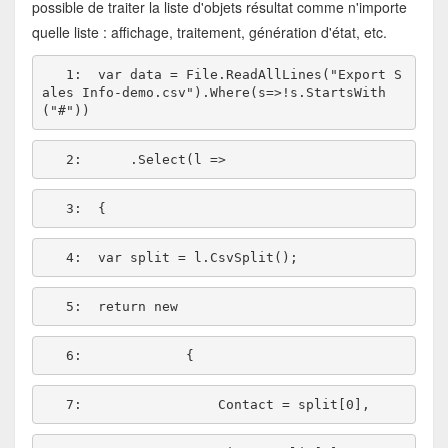
possible de traiter la liste d'objets résultat comme n'importe
quelle liste : affichage, traitement, génération d'état, etc.
   1:  
var data = File.ReadAllLines(
"Export S
ales Info-demo.csv"
).Where(s=>!s.StartsWith
(
"#"
   2:  
   3:  
   4:  
   5:  
return
new
   6:  
   7:  