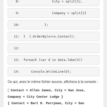
   8:  
   9:  
  10:  
  11:  
  12:  
  13:  
foreach
 (var d 
in
  14:  
Ce qui, avec le même fichier source, affichera à la console :
{
Contact = Allen James, City = San Jose,
Company = City Center Lodge }
{ Contact = Bart H. Perryman, City = San