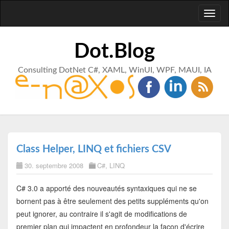
Toggl
naviga
Dot.Blog
Consulting DotNet C#, XAML, WinUI, WPF, MAUI, IA
Class Helper, LINQ et fichiers CSV
30. septembre 2008
C#
,
LINQ
C# 3.0 a apporté des nouveautés syntaxiques qui ne se
bornent pas à être seulement des petits suppléments qu'on
peut ignorer, au contraire il s'agit de modifications de
premier plan qui impactent en profondeur la façon d'écrire