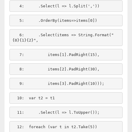
   4:  
    .Select(l => l.Split(
','
   5:  
   6:  
    .Select(items => String.Format(
"
{0}{1}{2}"
   7:  
   8:  
   9:  
  10:  
  11:  
  12:  
foreach
 (var t 
in