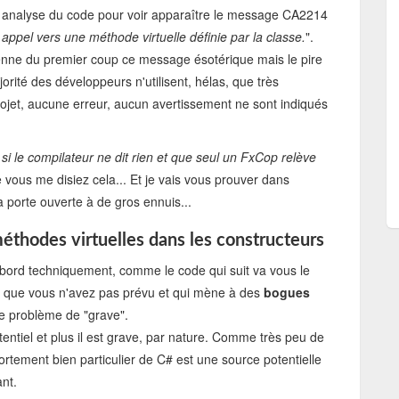
e analyse du code pour voir apparaître le message CA2214
appel vers une méthode virtuelle définie par la classe.
".
enne du premier coup ce message ésotérique mais le pire
orité des développeurs n'utilisent, hélas, que très
projet, aucune erreur, aucun avertissement ne sont indiqués
 si le compilateur ne dit rien et que seul un FxCop relève
e vous me disiez cela... Et je vais vous prouver dans
 porte ouverte à de gros ennuis...
éthodes virtuelles dans les constructeurs
'abord techniquement, comme le code qui suit va vous le
 que vous n'avez pas prévu et qui mène à des
bogues
 le problème de "grave".
ntiel et plus il est grave, par nature. Comme très peu de
tement bien particulier de C# est une source potentielle
nt.