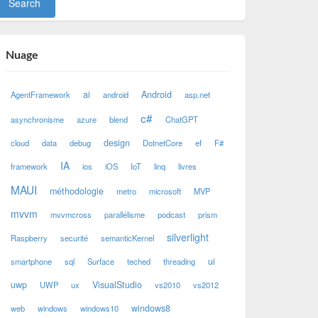
Nuage
ai
Android
AgentFramework
android
asp.net
c#
asynchronisme
azure
blend
ChatGPT
design
cloud
data
debug
DotnetCore
ef
F#
IA
framework
ios
iOS
IoT
linq
livres
MAUI
méthodologie
metro
microsoft
MVP
mvvm
mvvmcross
parallélisme
podcast
prism
silverlight
Raspberry
securité
semanticKernel
ui
smartphone
sql
Surface
teched
threading
uwp
VisualStudio
UWP
ux
vs2010
vs2012
windows8
web
windows
windows10