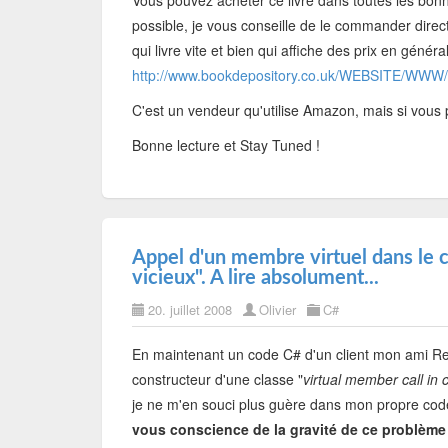
Vous pouvez acheter ce livre dans toutes les bonne
possible, je vous conseille de le commander direc
qui livre vite et bien qui affiche des prix en général
http://www.bookdepository.co.uk/WEBSITE/W
C'est un vendeur qu'utilise Amazon, mais si vous 
Bonne lecture et Stay Tuned !
Appel d'un membre virtuel dans le 
vicieux". A lire absolument...
20. juillet 2008
Olivier
C#
En maintenant un code C# d'un client mon ami Re
constructeur d'une classe "
virtual member call in 
je ne m'en souci plus guère dans mon propre code,
vous conscience de la gravité de ce problème