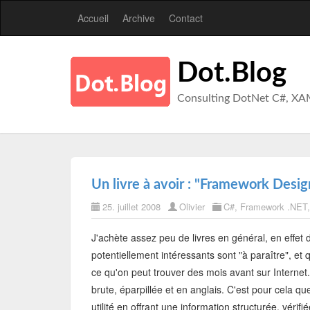
Accueil
Archive
Contact
Dot.Blog
Consulting DotNet C#, XA
Un livre à avoir : "Framework Desig
25. juillet 2008
Olivier
C#
,
Framework .NET
J'achète assez peu de livres en général, en effet 
potentiellement intéressants sont "à paraître", et 
ce qu'on peut trouver des mois avant sur Internet.
brute, éparpillée et en anglais. C'est pour cela q
utilité en offrant une information structurée, vérifi