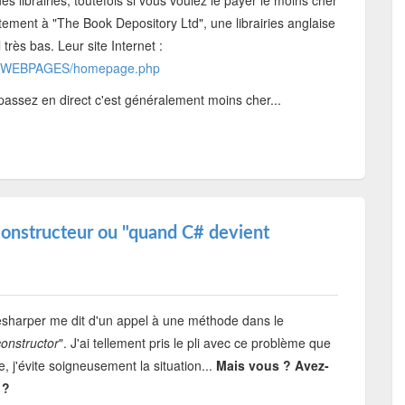
s librairies, toutefois si vous voulez le payer le moins cher
tement à "The Book Depository Ltd", une librairies anglaise
 très bas. Leur site Internet :
WW/WEBPAGES/homepage.php
passez en direct c'est généralement moins cher...
constructeur ou "quand C# devient
sharper me dit d'un appel à une méthode dans le
constructor
". J'ai tellement pris le pli avec ce problème que
 j'évite soigneusement la situation...
Mais vous ?
Avez-
 ?