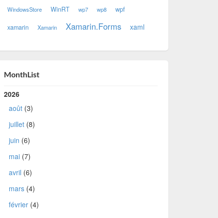
WinRT
wpf
WindowsStore
wp7
wp8
Xamarin.Forms
xaml
xamarin
Xamarin
MonthList
2026
août
(3)
juillet
(8)
juin
(6)
mai
(7)
avril
(6)
mars
(4)
février
(4)