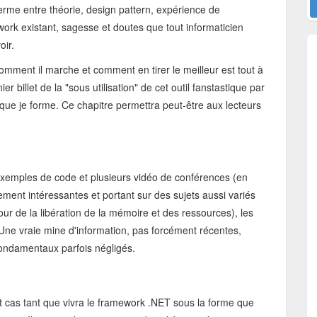
terme entre théorie, design pattern, expérience de
work existant, sagesse et doutes que tout informaticien
oir.
 comment il marche et comment en tirer le meilleur est tout à
r billet de la "sous utilisation" de cet outil fanstastique par
que je forme. Ce chapitre permettra peut-être aux lecteurs
xemples de code et plusieurs vidéo de conférences (en
èrement intéressantes et portant sur des sujets aussi variés
our de la libération de la mémoire et des ressources), les
Une vraie mine d'information, pas forcément récentes,
fondamentaux parfois négligés.
ut cas tant que vivra le framework .NET sous la forme que