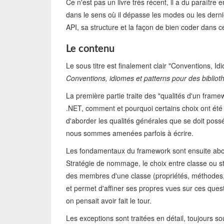
Ce n'est pas un livre très récent, il a du paraître
dans le sens où il dépasse les modes ou les dern
API, sa structure et la façon de bien coder dans 
Le contenu
Le sous titre est finalement clair "Conventions, I
Conventions, idiomes et patterns pour des bibliot
La première partie traite des "qualités d'un fram
.NET, comment et pourquoi certains choix ont été
d'aborder les qualités générales que se doit pos
nous sommes amenées parfois à écrire.
Les fondamentaux du framework sont ensuite abor
Stratégie de nommage, le choix entre classe ou str
des membres d'une classe (propriétés, méthodes, c
et permet d'affiner ses propres vues sur ces ques
on pensait avoir fait le tour.
Les exceptions sont traitées en détail, toujours s