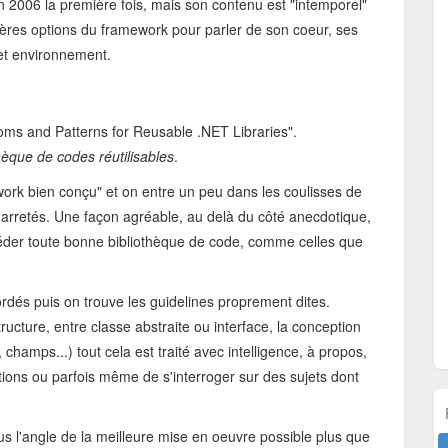
 en 2006 la première fois, mais son contenu est "intemporel"
ières options du framework pour parler de son coeur, ses
cet environnement.
dioms and Patterns for Reusable .NET Libraries".
hèque de codes réutilisables
.
ework bien conçu" et on entre un peu dans les coulisses de
 arretés. Une façon agréable, au delà du côté anecdotique,
séder toute bonne bibliothèque de code, comme celles que
dés puis on trouve les guidelines proprement dites.
ucture, entre classe abstraite ou interface, la conception
hamps...) tout cela est traité avec intelligence, à propos,
tions ou parfois même de s'interroger sur des sujets dont
ous l'angle de la meilleure mise en oeuvre possible plus que