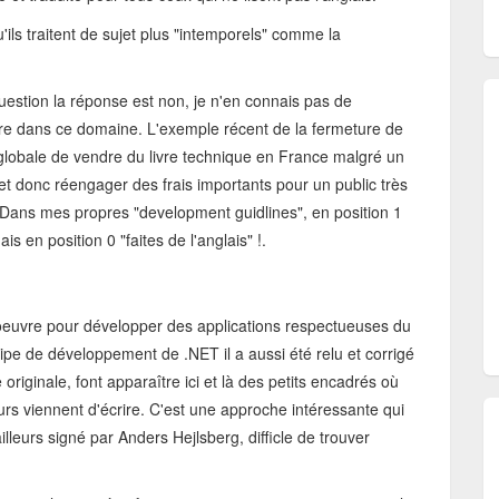
qu'ils traitent de sujet plus "intemporels" comme la
question la réponse est non, je n'en connais pas de
rare dans ce domaine. L'exemple récent de la fermeture de
lté globale de vendre du livre technique en France malgré un
et donc réengager des frais importants pour un public très
nt. Dans mes propres "development guidlines", en position 1
is en position 0 "faites de l'anglais" !.
 oeuvre pour développer des applications respectueuses du
pe de développement de .NET il a aussi été relu et corrigé
riginale, font apparaître ici et là des petits encadrés où
eurs viennent d'écrire. C'est une approche intéressante qui
illeurs signé par Anders Hejlsberg, difficle de trouver