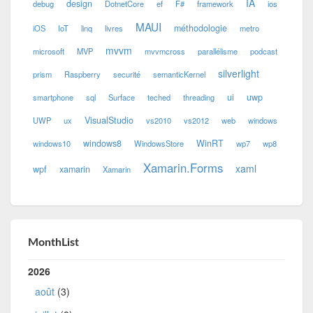
IA
design
debug
DotnetCore
ef
F#
framework
ios
MAUI
méthodologie
iOS
IoT
linq
livres
metro
mvvm
microsoft
MVP
mvvmcross
parallélisme
podcast
silverlight
prism
Raspberry
securité
semanticKernel
ui
uwp
smartphone
sql
Surface
teched
threading
VisualStudio
UWP
ux
vs2010
vs2012
web
windows
windows8
WinRT
windows10
WindowsStore
wp7
wp8
Xamarin.Forms
xaml
wpf
xamarin
Xamarin
MonthList
2026
août
(3)