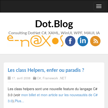
Toggl
naviga
Dot.Blog
Consulting DotNet C#, XAML, WinUI, WPF, MAUI, IA
Les class Helpers, enfer ou paradis ?
17. avril 2008
C#
,
Framework .NET
Les class helpers sont une nouvelle feature du langage C#
3.0 (voir
mon billet et mon article sur les nouveautés de C#
3.0
).
Plus...