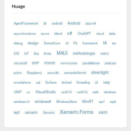
Nuage
ai
Android
AgentFramework
android
asp.net
c#
asynchronisme
azure
blend
ChatGPT
cloud
data
IA
design
debug
DotnetCore
ef
F#
framework
ios
MAUI
méthodologie
iOS
IoT
linq
livres
metro
mvvm
microsoft
MVP
mvvmcross
parallélisme
podcast
silverlight
prism
Raspberry
securité
semanticKernel
ui
uwp
smartphone
sql
Surface
teched
threading
VisualStudio
UWP
ux
vs2010
vs2012
web
windows
windows8
WinRT
windows10
WindowsStore
wp7
wp8
Xamarin.Forms
xaml
wpf
xamarin
Xamarin