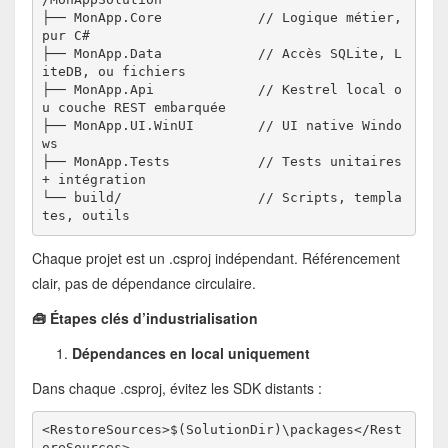
├── MonApp.Core            // Logique métier, 
pur C#
├── MonApp.Data            // Accès SQLite, L
iteDB, ou fichiers
├── MonApp.Api             // Kestrel local o
u couche REST embarquée
├── MonApp.UI.WinUI        // UI native Windo
ws
├── MonApp.Tests           // Tests unitaires 
+ intégration
└── build/                 // Scripts, templa
tes, outils
Chaque projet est un .csproj indépendant. Référencement
clair, pas de dépendance circulaire.
🧰 Étapes clés d’industrialisation
Dépendances en local uniquement
Dans chaque .csproj, évitez les SDK distants :
<RestoreSources>$(SolutionDir)\packages</Rest
oreSources>