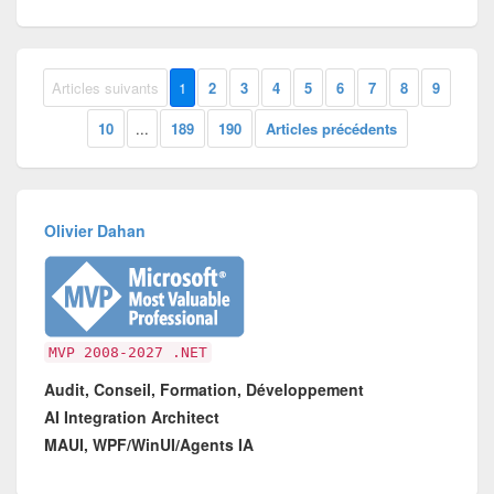
Articles suivants
1
2
3
4
5
6
7
8
9
10
...
189
190
Articles précédents
Olivier Dahan
MVP 2008-2027 .NET
Audit, Conseil, Formation, Développement
AI Integration Architect
MAUI, WPF/WinUI/Agents IA